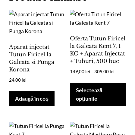
Oferta Tutun Firicel
la Galeata Kent 7, 1
Aparat injectat
KG + Aparat Injectat
Tutun Firicel la
+ Tuburi, 500 buc
Galeata si Punga
Korona
Interval
149,00
lei
–
309,00
lei
de
24,00
lei
Ace
prețuri:
pro
Selectează
149,00 lei
are
Adaugă în coș
opțiunile
până
mai
la
mul
309,00 lei
vari
Opț