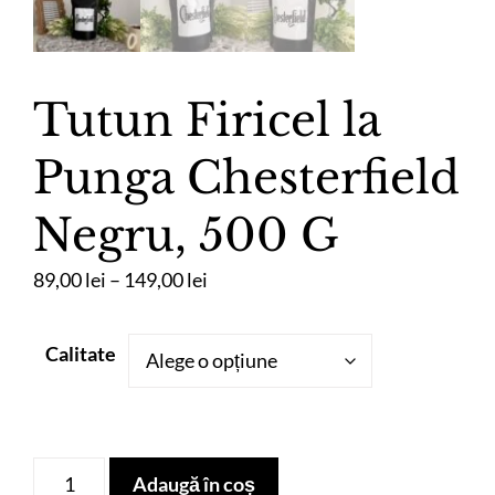
Tutun Firicel la
Punga Chesterfield
Negru, 500 G
Interval
89,00
lei
–
149,00
lei
de
prețuri:
Calitate
89,00 lei
până
la
149,00 lei
Cantitate
Adaugă în coș