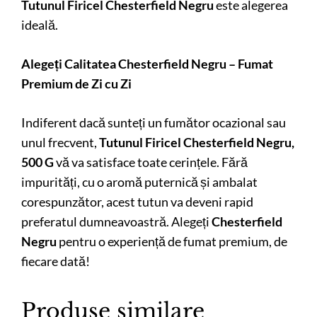
Tutunul Firicel Chesterfield Negru
este alegerea
ideală.
Alegeți Calitatea Chesterfield Negru – Fumat
Premium de Zi cu Zi
Indiferent dacă sunteți un fumător ocazional sau
unul frecvent,
Tutunul Firicel Chesterfield Negru,
500 G
vă va satisface toate cerințele. Fără
impurități, cu o aromă puternică și ambalat
corespunzător, acest tutun va deveni rapid
preferatul dumneavoastră. Alegeți
Chesterfield
Negru
pentru o experiență de fumat premium, de
fiecare dată!
Produse similare