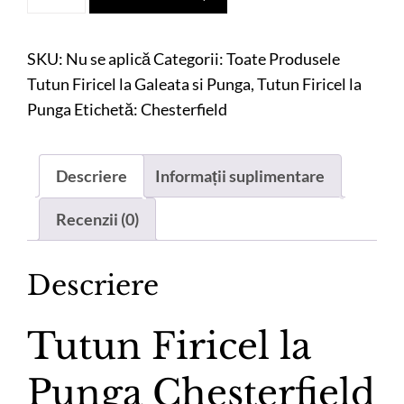
Tutun
Firicel
la
SKU:
Nu se aplică
Categorii:
Toate Produsele
Punga
Tutun Firicel la Galeata si Punga
,
Tutun Firicel la
Chesterfield
Punga
Etichetă:
Chesterfield
Negru,
500
Descriere
Informații suplimentare
G
Recenzii (0)
Descriere
Tutun Firicel la
Punga Chesterfield