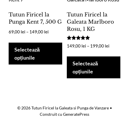
pot
fi
Tutun Firicel la
Tutun Firicel la
ale
Punga Kent 7, 500 G
Galeata Marlboro
Rosu, 1 KG
în
Interval
69,00
lei
–
149,00
lei
pag
de
Acest
Evaluat la
pro
prețuri:
Interval
149,00
lei
–
199,00
lei
produs
Selectează
5.00
69,00 lei
de
din 5
Ace
are
opțiunile
până
prețuri:
pro
Selectează
mai
la
149,00 lei
are
opțiunile
multe
149,00 lei
până
mai
la
variații.
mul
199,00 lei
Opțiunile
vari
pot
Opț
fi
© 2026 Tutun Firicel la Galeata si Punga de Vanzare
•
pot
alese
Construit cu
GeneratePress
fi
în
ale