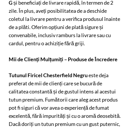
G
și beneficiați de livrare rapidă, în termen de 2
zile. În plus, aveți posibilitatea de a deschide
coletul la livrare pentru a verifica produsul înainte
de a plăti. Oferim opțiuni de plată sigure și
convenabile, inclusiv ramburs la livrare sau cu
cardul, pentru o achiziție fără griji.
Mii de Clienți Mulțumiți – Produse de Încredere
Tutunul Firicel Chesterfield Negru
este deja
preferat de mii de clienți care se bucură de
calitatea constantă și de gustul intens al acestui
tutun premium. Fumătorii care aleg acest produs
pot fi siguri că vor avea o experiență de fumat
excelentă, fără impurități și cu o aromă deosebită.
Dacă doriți un tutun premium cu un gust puternic,