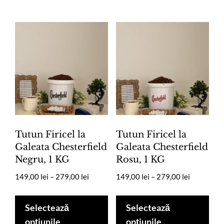
multe
319,00 lei
Opț
variații.
pot
Opțiunile
fi
pot
ale
fi
în
alese
pag
în
pro
pagina
produsului.
Tutun Firicel la
Tutun Firicel la
Galeata Chesterfield
Galeata Chesterfield
Negru, 1 KG
Rosu, 1 KG
Interval
Interval
149,00
lei
–
279,00
lei
149,00
lei
–
279,00
lei
de
de
Acest
Ace
prețuri:
prețuri:
produs
pro
Selectează
Selectează
149,00 lei
149,00 lei
are
are
opțiunile
opțiunile