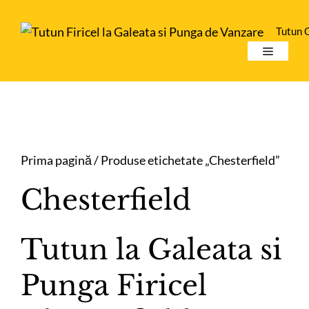
Sari
la
Tutun 
conținut
Meniu
Prima pagină
/ Produse etichetate „Chesterfield”
Chesterfield
Tutun la Galeata si
Punga Firicel