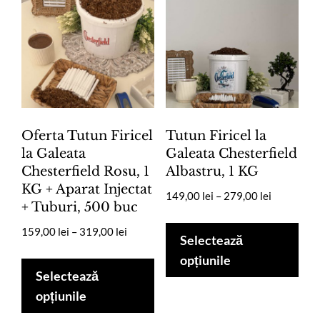
pot
pot
fi
fi
alese
ale
în
în
pagina
pag
produsului.
pro
Oferta Tutun Firicel
Tutun Firicel la
la Galeata
Galeata Chesterfield
Chesterfield Rosu, 1
Albastru, 1 KG
KG + Aparat Injectat
Interval
149,00
lei
–
279,00
lei
+ Tuburi, 500 buc
de
Ace
prețuri:
Interval
159,00
lei
–
319,00
lei
pro
Selectează
149,00 lei
de
Acest
are
opțiunile
până
prețuri:
produs
Selectează
mai
la
159,00 lei
are
opțiunile
mul
279,00 lei
până
mai
la
vari