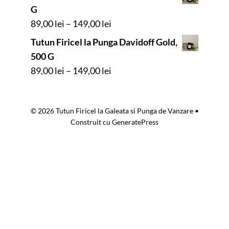
prețuri:
G
89,00 lei
Interval
89,00
lei
–
149,00
lei
până
de
Tutun Firicel la Punga Davidoff Gold,
la
prețuri:
500 G
149,00 lei
89,00 lei
Interval
89,00
lei
–
149,00
lei
până
de
la
prețuri:
149,00 lei
© 2026 Tutun Firicel la Galeata si Punga de Vanzare
•
89,00 lei
Construit cu
GeneratePress
până
la
149,00 lei