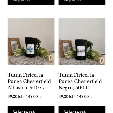
până
până
mai
mai
la
la
multe
mul
279,00 lei
279,00 lei
variații.
vari
Opțiunile
Opț
pot
pot
fi
fi
alese
ale
în
în
pagina
pag
produsului.
pro
Tutun Firicel la
Tutun Firicel la
Punga Chesterfield
Punga Chesterfield
Albastru, 500 G
Negru, 500 G
Interval
Interval
89,00
lei
–
149,00
lei
89,00
lei
–
149,00
lei
de
de
Acest
Ace
prețuri:
prețuri:
produs
pro
Selectează
Selectează