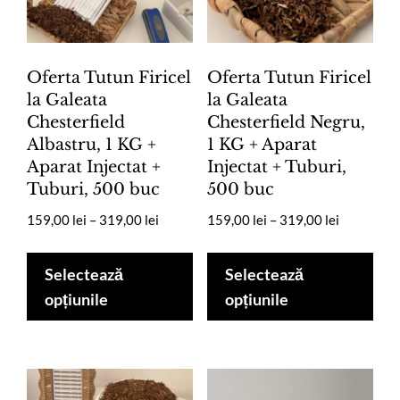
Oferta Tutun Firicel
Oferta Tutun Firicel
la Galeata
la Galeata
Chesterfield
Chesterfield Negru,
Albastru, 1 KG +
1 KG + Aparat
Aparat Injectat +
Injectat + Tuburi,
Tuburi, 500 buc
500 buc
Interval
Interval
159,00
lei
–
319,00
lei
159,00
lei
–
319,00
lei
de
de
Acest
Ace
prețuri:
prețuri:
produs
pro
Selectează
Selectează
159,00 lei
159,00 lei
are
are
opțiunile
opțiunile
până
până
mai
mai
la
la
multe
mul
319,00 lei
319,00 lei
variații.
vari
Opțiunile
Opț