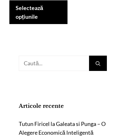
prețuri:
produs
Selectează
89,00 lei
are
opțiunile
până
mai
la
multe
149,00 lei
variații.
Opțiunile
Caută
pot
după:
fi
alese
în
pagina
produsului.
Articole recente
Tutun Firicel la Galeata si Punga – O
Alegere Economică Inteligentă