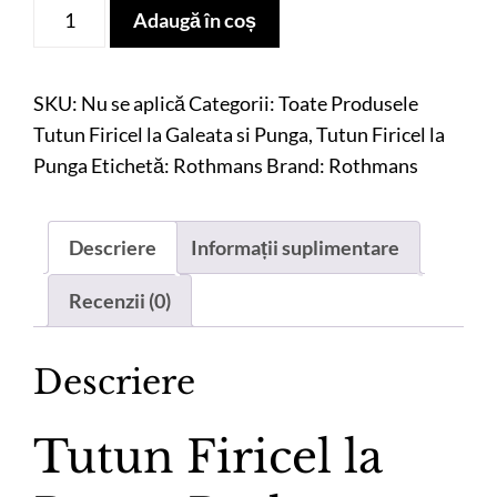
Cantitate
Adaugă în coș
Tutun
Firicel
la
SKU:
Nu se aplică
Categorii:
Toate Produsele
Punga
Tutun Firicel la Galeata si Punga
,
Tutun Firicel la
Rothmans
Punga
Etichetă:
Rothmans
Brand:
Rothmans
Albastru,
500
Descriere
Informații suplimentare
G
Recenzii (0)
Descriere
Tutun Firicel la