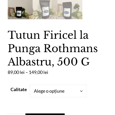
Tutun Firicel la
Punga Rothmans
Albastru, 500 G
Interval
89,00
lei
–
149,00
lei
de
prețuri:
Calitate
89,00 lei
până
la
149,00 lei