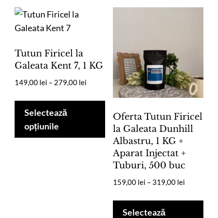
Tutun Firicel la
Galeata Kent 7, 1 KG
Interval
149,00
lei
–
279,00
lei
de
Acest
prețuri:
produs
Selectează
Oferta Tutun Firicel
149,00 lei
are
opțiunile
la Galeata Dunhill
până
mai
la
Albastru, 1 KG +
multe
279,00 lei
Aparat Injectat +
Tuburi, 500 buc
variații.
Opțiunile
Interval
159,00
lei
–
319,00
lei
pot
de
Ace
prețuri:
fi
pro
Selectează
159,00 lei