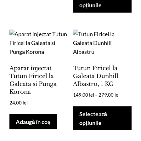
alese
are
opțiunile
până
în
mai
la
pagina
mul
319,00 lei
produsului.
vari
Opț
pot
fi
ale
Aparat injectat
Tutun Firicel la
în
Tutun Firicel la
Galeata Dunhill
Galeata si Punga
Albastru, 1 KG
pag
Korona
pro
Interval
149,00
lei
–
279,00
lei
de
24,00
lei
Ace
prețuri:
pro
Selectează
149,00 lei
Adaugă în coș
are
opțiunile
până
mai
la
mul
279,00 lei