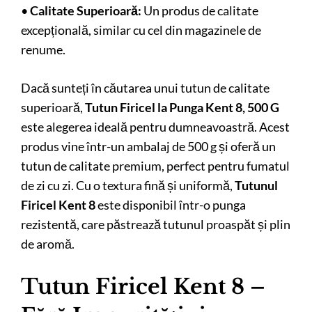
•
Calitate Superioară:
Un produs de calitate
excepțională, similar cu cel din magazinele de
renume.
Dacă sunteți în căutarea unui tutun de calitate
superioară,
Tutun Firicel la Punga Kent 8, 500 G
este alegerea ideală pentru dumneavoastră. Acest
produs vine într-un ambalaj de 500 g și oferă un
tutun de calitate premium, perfect pentru fumatul
de zi cu zi. Cu o textura fină și uniformă,
Tutunul
Firicel Kent 8
este disponibil într-o punga
rezistentă, care păstrează tutunul proaspăt și plin
de aromă.
Tutun Firicel Kent 8 –