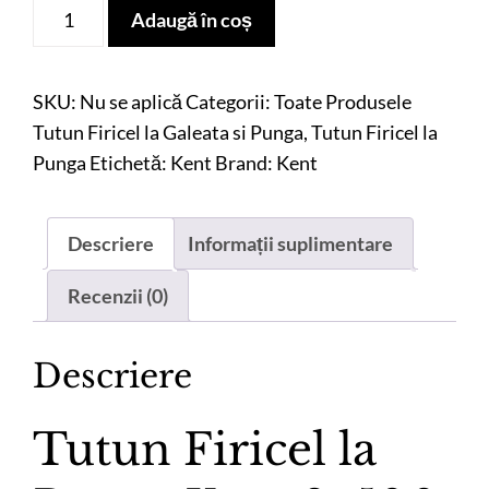
Cantitate
Adaugă în coș
Tutun
Firicel
la
SKU:
Nu se aplică
Categorii:
Toate Produsele
Punga
Tutun Firicel la Galeata si Punga
,
Tutun Firicel la
Kent
Punga
Etichetă:
Kent
Brand:
Kent
8,
500
Descriere
Informații suplimentare
G
Recenzii (0)
Descriere
Tutun Firicel la