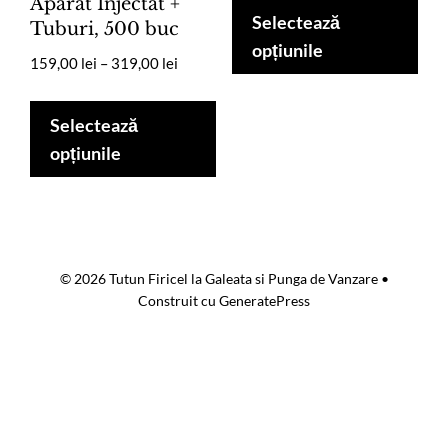
Aparat Injectat +
prețuri:
pro
Selectează
Tuburi, 500 buc
149,00 lei
are
opțiunile
până
Interval
159,00
lei
–
319,00
lei
mai
la
de
Acest
mul
309,00 lei
prețuri:
produs
Selectează
vari
159,00 lei
are
opțiunile
până
Opț
mai
la
pot
multe
319,00 lei
fi
variații.
ale
Opțiunile
în
© 2026 Tutun Firicel la Galeata si Punga de Vanzare
•
pot
pag
Construit cu
GeneratePress
fi
pro
alese
în
pagina
produsului.