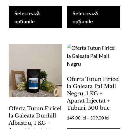
de
de
Acest
Ace
prețuri:
prețuri:
produs
pro
Selectează
Selectează
149,00 lei
149,00 lei
are
are
opțiunile
opțiunile
până
până
mai
mai
la
la
multe
mul
279,00 lei
279,00 lei
variații.
vari
Opțiunile
Opț
pot
pot
fi
fi
alese
ale
Oferta Tutun Firicel
în
în
la Galeata PallMall
Negru, 1 KG +
pagina
pag
Aparat Injectat +
produsului.
pro
Tuburi, 500 buc
Oferta Tutun Firicel
la Galeata Dunhill
Interval
149,00
lei
–
309,00
lei
Albastru, 1 KG +
de
Ace