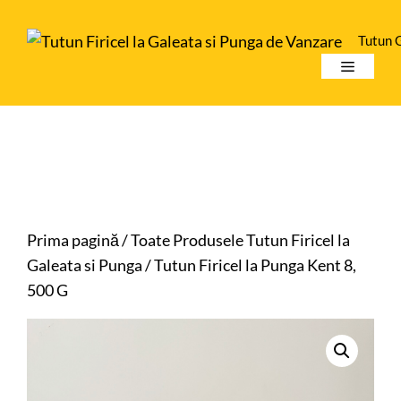
Sari
la
Tutun 
conținut
Meniu
Prima pagină
/
Toate Produsele Tutun Firicel la
Galeata si Punga
/ Tutun Firicel la Punga Kent 8,
500 G