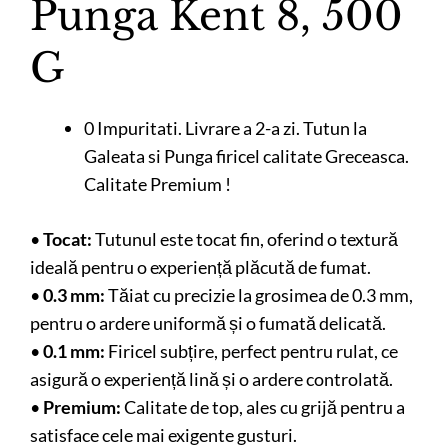
Punga Kent 8, 500
G
0 Impuritati. Livrare a 2-a zi. Tutun la
Galeata si Punga firicel calitate Greceasca.
Calitate Premium !
•
Tocat:
Tutunul este tocat fin, oferind o textură
ideală pentru o experiență plăcută de fumat.
•
0.3 mm:
Tăiat cu precizie la grosimea de 0.3 mm,
pentru o ardere uniformă și o fumată delicată.
•
0.1 mm:
Firicel subțire, perfect pentru rulat, ce
asigură o experiență lină și o ardere controlată.
•
Premium:
Calitate de top, ales cu grijă pentru a
satisface cele mai exigente gusturi.