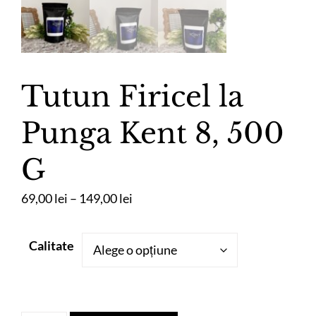
Tutun Firicel la
Punga Kent 8, 500
G
Interval
69,00
lei
–
149,00
lei
de
prețuri:
Calitate
69,00 lei
până
la
149,00 lei