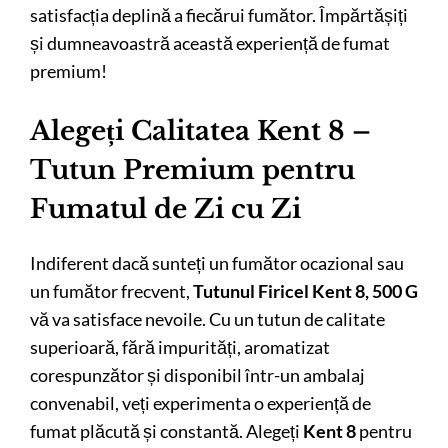
satisfacția deplină a fiecărui fumător. Împărtășiți
și dumneavoastră această experiență de fumat
premium!
Alegeți Calitatea Kent 8 –
Tutun Premium pentru
Fumatul de Zi cu Zi
Indiferent dacă sunteți un fumător ocazional sau
un fumător frecvent,
Tutunul Firicel Kent 8, 500 G
vă va satisface nevoile. Cu un tutun de calitate
superioară, fără impurități, aromatizat
corespunzător și disponibil într-un ambalaj
convenabil, veți experimenta o experiență de
fumat plăcută și constantă. Alegeți
Kent 8
pentru