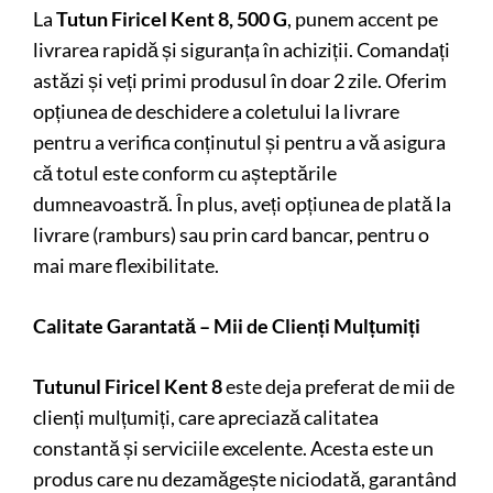
La
Tutun Firicel Kent 8, 500 G
, punem accent pe
livrarea rapidă și siguranța în achiziții. Comandați
astăzi și veți primi produsul în doar 2 zile. Oferim
opțiunea de deschidere a coletului la livrare
pentru a verifica conținutul și pentru a vă asigura
că totul este conform cu așteptările
dumneavoastră. În plus, aveți opțiunea de plată la
livrare (ramburs) sau prin card bancar, pentru o
mai mare flexibilitate.
Calitate Garantată – Mii de Clienți Mulțumiți
Tutunul Firicel Kent 8
este deja preferat de mii de
clienți mulțumiți, care apreciază calitatea
constantă și serviciile excelente. Acesta este un
produs care nu dezamăgește niciodată, garantând