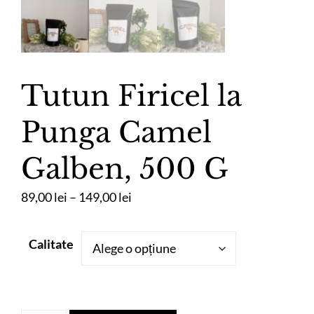
Tutun Firicel la
Punga Camel
Galben, 500 G
Interval
89,00
lei
–
149,00
lei
de
prețuri:
Calitate
89,00 lei
până
la
149,00 lei