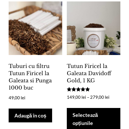
Tuburi cu filtru
Tutun Firicel la
Tutun Firicel la
Galeata Davidoff
Galeata si Punga
Gold, 1 KG
1000 buc
Evaluat la
Interval
149,00
lei
–
279,00
lei
49,00
lei
5.00
de
din 5
Ace
prețuri:
pro
Selectează
Adaugă în coș
149,00 lei
are
opțiunile
până