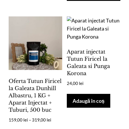
mai
la
mul
279,00 lei
vari
Opț
pot
fi
ale
Aparat injectat
în
Tutun Firicel la
Galeata si Punga
pag
Korona
pro
Oferta Tutun Firicel
24,00
lei
la Galeata Dunhill
Albastru, 1 KG +
Adaugă în coș
Aparat Injectat +
Tuburi, 500 buc
Interval
159,00
lei
–
319,00
lei
de