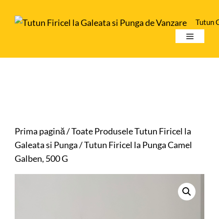
Sari
la
Tutun 
conținut
Meniu
Prima pagină
/
Toate Produsele Tutun Firicel la
Galeata si Punga
/ Tutun Firicel la Punga Camel
Galben, 500 G