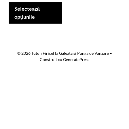
Acest
prețuri:
produs
Selectează
159,00 lei
are
opțiunile
până
mai
la
multe
319,00 lei
variații.
Opțiunile
© 2026 Tutun Firicel la Galeata si Punga de Vanzare
•
pot
Construit cu
GeneratePress
fi
alese
în
pagina
produsului.