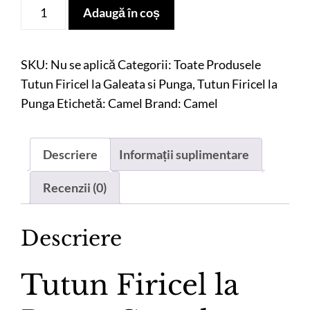
Cantitate
Adaugă în coș
Tutun
Firicel
la
SKU:
Nu se aplică
Categorii:
Toate Produsele
Punga
Tutun Firicel la Galeata si Punga
,
Tutun Firicel la
Camel
Punga
Etichetă:
Camel
Brand:
Camel
Galben,
500
Descriere
Informații suplimentare
G
Recenzii (0)
Descriere
Tutun Firicel la