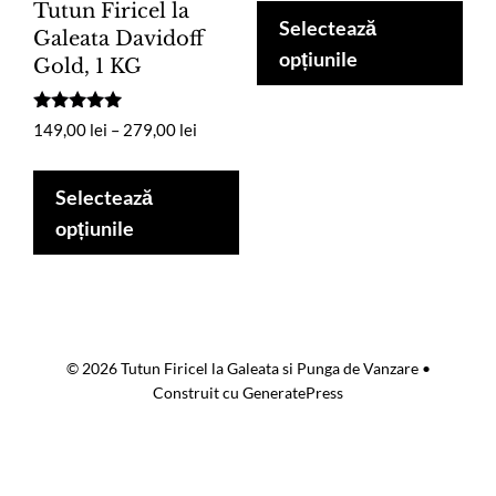
Tutun Firicel la
prețuri:
pro
Selectează
Galeata Davidoff
69,00 lei
are
opțiunile
Gold, 1 KG
până
mai
la
mul
149,00 lei
Evaluat la
Interval
149,00
lei
–
279,00
lei
5.00
vari
de
din 5
Acest
Opț
prețuri:
produs
Selectează
149,00 lei
pot
are
opțiunile
până
fi
mai
la
ale
multe
279,00 lei
în
variații.
pag
Opțiunile
pro
© 2026 Tutun Firicel la Galeata si Punga de Vanzare
•
pot
Construit cu
GeneratePress
fi
alese
în