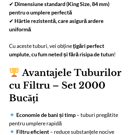
✔
Dimensiune standard (King Size, 84 mm)
pentru o umplere perfectă
✔
Hârtie rezistentă, care asigură ardere
uniformă
Cu aceste tuburi, vei obține
țigări perfect
umplute, cu fum neted și fără risipa de tutun
!
Avantajele Tuburilor
cu Filtru – Set 2000
Bucăți
Economie de bani și timp
– tuburi pregătite
pentru umplere rapidă
Filtru eficient
– reduce substanțele nocive