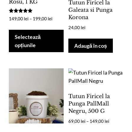
Rosu, 1 KG
Tutun Firicel la
Galeata si Punga
Korona
Evaluat la
Interval
149,00
lei
–
199,00
lei
5.00
de
din 5
24,00
lei
Acest
prețuri:
produs
Selectează
149,00 lei
are
opțiunile
Adaugă în coș
până
mai
la
multe
199,00 lei
variații.
Opțiunile
pot
fi
Tutun Firicel la
alese
Punga PallMall
în
Negru, 500 G
pagina
Interval
69,00
lei
–
149,00
lei
produsului.
de
Ace