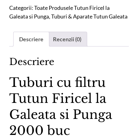
filtru
Categorii:
Toate Produsele Tutun Firicel la
Tutun
Galeata si Punga
,
Tuburi & Aparate Tutun Galeata
Firicel
la
Descriere
Recenzii (0)
Galeata
si
Punga
Descriere
2000
buc
Tuburi cu filtru
Tutun Firicel la
Galeata si Punga
2000 buc