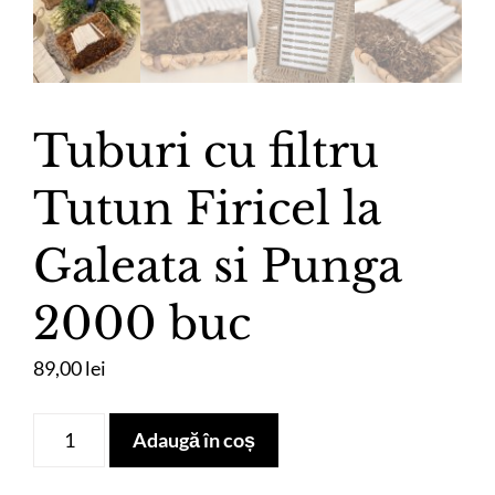
Tuburi cu filtru
Tutun Firicel la
Galeata si Punga
2000 buc
89,00
lei
Cantitate
Adaugă în coș
Tuburi
cu