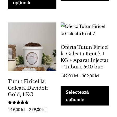
are
mai
opțiunile
la
până
mai
mul
149,00 lei
la
multe
vari
279,00 lei
variații.
Opț
Opțiunile
pot
pot
fi
fi
ale
Oferta Tutun Firicel
alese
în
la Galeata Kent 7, 1
KG + Aparat Injectat
în
pag
+ Tuburi, 500 buc
pagina
pro
produsului.
Interval
149,00
lei
–
309,00
lei
Tutun Firicel la
de
Ace
Galeata Davidoff
prețuri:
pro
Selectează
Gold, 1 KG
149,00 lei
are
opțiunile
până
mai
la
Evaluat la
Interval
149,00
lei
–
279,00
lei
5.00
mul
309,00 lei
de
din 5