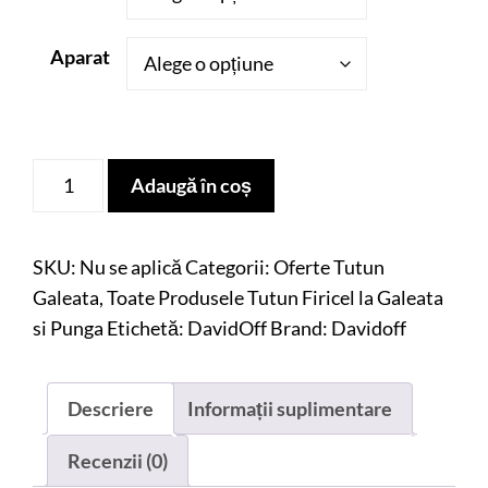
159,00 lei
până
Aparat
la
319,00 lei
Cantitate
Adaugă în coș
Oferta
Tutun
Firicel
SKU:
Nu se aplică
Categorii:
Oferte Tutun
la
Galeata
,
Toate Produsele Tutun Firicel la Galeata
Galeata
si Punga
Etichetă:
DavidOff
Brand:
Davidoff
Davidoff
Negru,
Descriere
Informații suplimentare
1
KG
Recenzii (0)
+