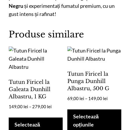
Negru
și experimentați fumatul premium, cu un
gust intens și rafinat!
Produse similare
Tutun Firicel la
Punga Dunhill
Tutun Firicel la
Albastru, 500 G
Galeata Dunhill
Albastru, 1 KG
Interval
69,00
lei
–
149,00
lei
de
Interval
149,00
lei
–
279,00
lei
Ace
prețuri:
de
Acest
pro
Selectează
69,00 lei
prețuri:
produs
are
Selectează
opțiunile
până
149,00 lei