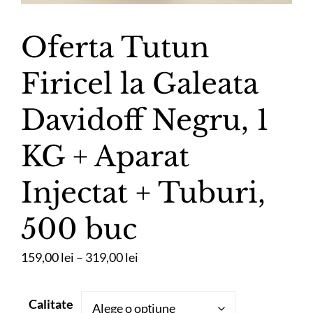
Oferta Tutun
Firicel la Galeata
Davidoff Negru, 1
KG + Aparat
Injectat + Tuburi,
500 buc
Interval
159,00
lei
–
319,00
lei
de
prețuri:
Calitate