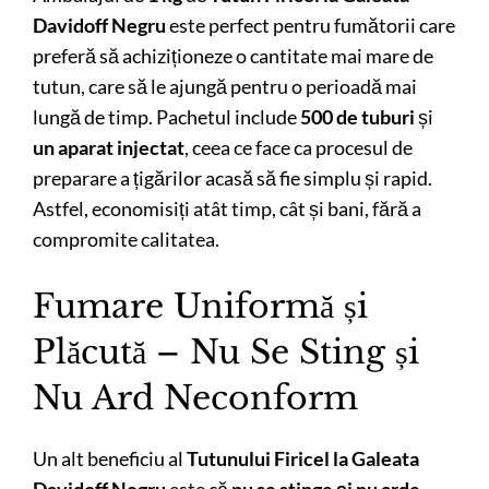
Davidoff Negru
este perfect pentru fumătorii care
preferă să achiziționeze o cantitate mai mare de
tutun, care să le ajungă pentru o perioadă mai
lungă de timp. Pachetul include
500 de tuburi
și
un aparat injectat
, ceea ce face ca procesul de
preparare a țigărilor acasă să fie simplu și rapid.
Astfel, economisiți atât timp, cât și bani, fără a
compromite calitatea.
Fumare Uniformă și
Plăcută – Nu Se Sting și
Nu Ard Neconform
Un alt beneficiu al
Tutunului Firicel la Galeata
Davidoff Negru
este că
nu se stinge și nu arde