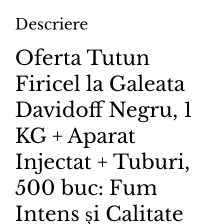
Aparat
Descriere
Injectat
+
Oferta Tutun
Tuburi,
500
Firicel la Galeata
buc
Davidoff Negru, 1
KG + Aparat
Injectat + Tuburi,
500 buc: Fum
Intens și Calitate