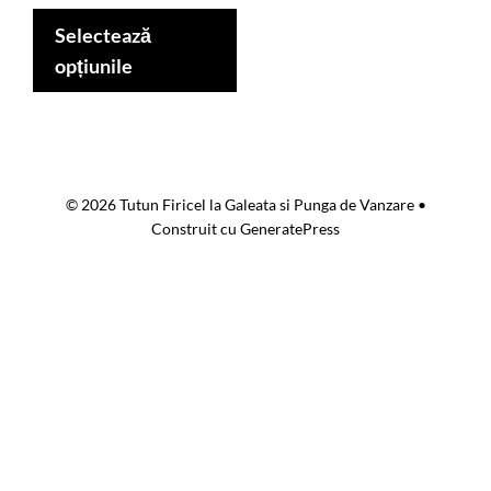
Acest
vari
prețuri:
produs
Selectează
Opț
149,00 lei
are
opțiunile
până
pot
mai
la
fi
multe
279,00 lei
ale
variații.
în
Opțiunile
pag
© 2026 Tutun Firicel la Galeata si Punga de Vanzare
•
pot
pro
Construit cu
GeneratePress
fi
alese
în
pagina
produsului.